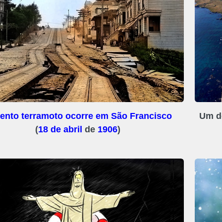
lento terramoto ocorre em São Francisco
Um do
(
18 de abril
de
1906
)