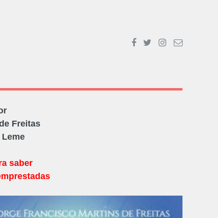
or
de Freitas
O Leme
ra saber
emprestadas