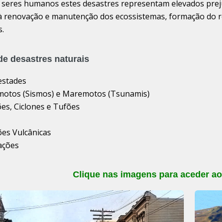
 seres humanos estes desastres representam elevados prej
 à renovação e manutenção dos ecossistemas, formação do r
s.
de desastres naturais
estades
motos (Sismos) e Maremotos (Tsunamis)
ões, Ciclones e Tufões
ões Vulcânicas
ações
Clique nas imagens para aceder ao