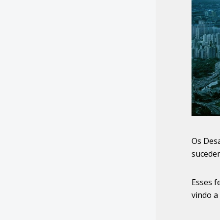
Os Desa
sucedem
Esses f
vindo a