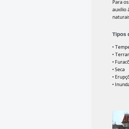
Para os
auxílio
naturai
Tipos 
• Temp
• Terra
• Furac
• Seca
• Erupç
• Inund