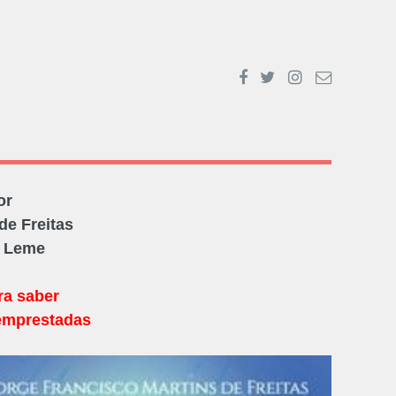
or
de Freitas
O Leme
ra saber
emprestadas