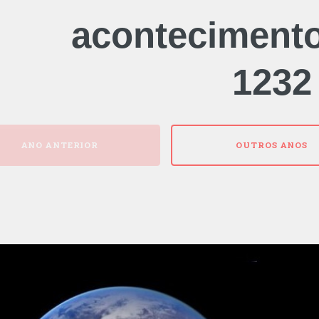
aconteciment
1232
ANO ANTERIOR
OUTROS ANOS