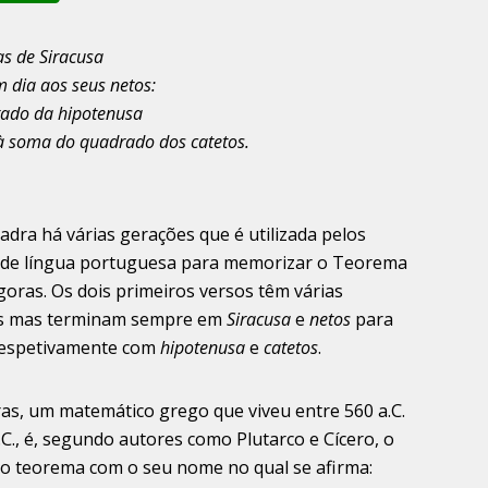
as de Siracusa
m dia aos seus netos:
ado da hipotenusa
 à soma do quadrado dos catetos.
adra há várias gerações que é utilizada pelos
 de língua portuguesa para memorizar o Teorema
goras. Os dois primeiros versos têm várias
s mas terminam sempre em
Siracusa
e
netos
para
respetivamente com
hipotenusa
e
catetos
.
as, um matemático grego que viveu entre 560 a.C.
.C., é, segundo autores como Plutarco e Cícero, o
do teorema com o seu nome no qual se afirma: