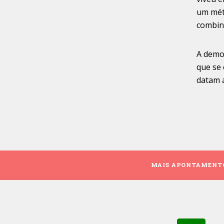
um mét
combin
A demo
que se
datam 
MAIS APONTAMENT