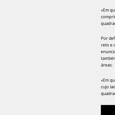
«Em qu
compri
quadra
Por def
reto e 
enunci
também
áreas:
«Em qu
cujo la
quadrad