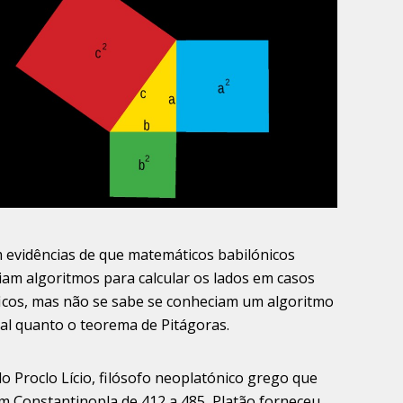
m evidências de que matemáticos babilónicos
am algoritmos para calcular os lados em casos
ficos, mas não se sabe se conheciam um algoritmo
al quanto o teorema de Pitágoras.
 Proclo Lício, filósofo neoplatónico grego que
m Constantinopla de 412 a 485, Platão forneceu