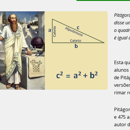
Pitágor
disse u
o quadr
é igual
Esta qu
alunos
de Pitá
versõe
rimar 
Pitágor
e 475 a
autor 