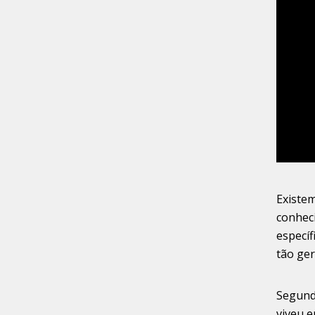
Existe
conheci
especí
tão ger
Segundo
viveu e