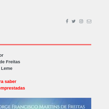
or
de Freitas
O Leme
ra saber
emprestadas