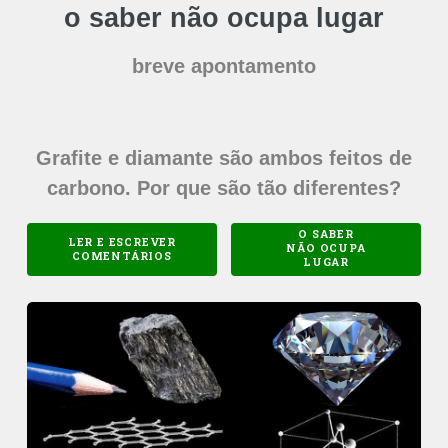
o saber não ocupa lugar
breve apontamento
Grafite e diamante são ambos feitos de
carbono. Por que são tão diferentes?
O SABER
LER E ESCREVER
NÃO OCUPA
COMENTÁRIOS
LUGAR