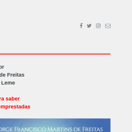
or
de Freitas
O Leme
ra saber
emprestadas