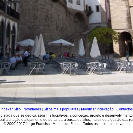
Indexar Sítio
|
Novidades
|
Sítios mais populares
|
Modificar Indexação
|
Contactos
istada que se dedica, sem fins lucrativos, à conceção, projeto e desenvolvimento
ipal a criação e alojamento de portal para busca de sites, incluindo a gestão das 
© 2000-2017 Jorge Francisco Martins de Freitas. Todos os direitos reservados